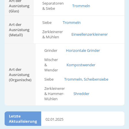
Art der
Separatoren
Ausrüstung
Trommeln
& Siebe
(Glas)
Siebe
Trommeln
Art der
Ausrüstung
Zerkleinerer
Einwellenzerkleinerer
(Metall)
& Mühlen
Grinder
Horizontale Grinder
Mischer
&
Kompostwender
Art der
Wender
Ausrüstung
Siebe
Trommeln, Scheibensiebe
(Organische)
Zerkleinerer
& Hammer-
Shredder
Mühlen
Letzte
02.01.2025
Aktualisierung