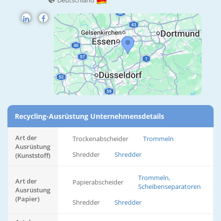
Deutschland
Recycling-Ausrüstung Unternehmensdetails
Art der
Trockenabscheider
Trommeln
Ausrüstung
Shredder
Shredder
(Kunststoff)
Trommeln,
Art der
Papierabscheider
Scheibenseparatoren
Ausrüstung
(Papier)
Shredder
Shredder