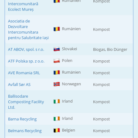
Rumänien
Kompost
Intercomunitară
Ecolect Mureș
Asociatia de
Dezvoltare
Rumänien
Kompost
Intercomunitara
pentru Salubritate Iași
Slovakei
AT ABOV, spol. s r.o.
Biogas, Bio Dünger
Polen
ATF Polska sp. z o.o.
Kompost
Rumänien
AVE Romania SRL
Kompost
Norwegen
Avfall Sør AS
Kompost
Ballisodare
Irland
Composting Facility
Kompost
Ltd.
Irland
Barna Recycling
Kompost
Belgien
Belmans Recycling
Kompost