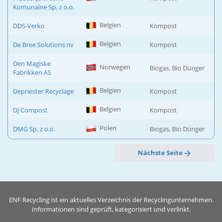
Komunalne Sp. z o.o.
Belgien
DDS-Verko
Kompost
Belgien
De Bree Solutions nv
Kompost
Den Magiske
Norwegen
Biogas, Bio Dünger
Fabrikken AS
Belgien
Depriester Recyclage
Kompost
Belgien
DJ Compost
Kompost
Polen
DMG Sp. z o.o.
Biogas, Bio Dünger
Nächste Seite
ENF Recycling ist ein aktuelles Verzeichnis der Recyclingunternehmen.
Informationen sind geprüft, kategorisiert und verlinkt.