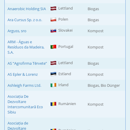
Lettland
Anaerobic Holding SIA
Biogas
Polen
Ara Cursus Sp. z o.o.
Biogas
Slovakei
Arguss, sro
Kompost
ARM - Águas e
Portugal
Resíduos da Madeira,
Kompost
S.A.
Lettland
AS “Agrofirma Tērvete”
Biogas
Estland
AS Epler & Lorenz
Kompost
Irland
Ashleigh Farms Ltd.
Biogas, Bio Dünger
Asociația De
Dezvoltare
Rumänien
Kompost
Intercomunitară Eco
Sibiu
Asociația de
Dezvoltare