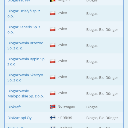
BiogasTec NV
Biogas
Biogaz Działyń sp. z
Polen
Biogas
o.o.
Biogaz Zeneris Sp. z
Polen
Biogas, Bio Dünger
o.o.
Biogazownia Brzeżno
Polen
Biogas
Sp. z o. o.
Biogazownia Rypin Sp.
Polen
Biogas
z o.o.
Biogazownia Skarżyn
Polen
Biogas, Bio Dünger
Sp. z o.o.
Biogazownie
Polen
Biogas, Bio Dünger
Małopolskie Sp. z o.o.
Norwegen
Biokraft
Biogas
Finnland
BioKymppi Oy
Biogas, Bio Dünger