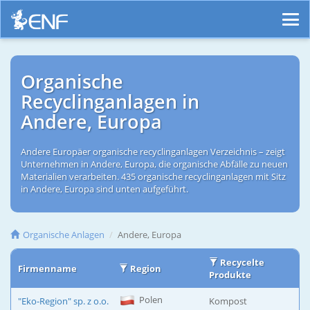
Organische
Recyclinganlagen in
Andere, Europa
Andere Europäer organische recyclinganlagen Verzeichnis – zeigt
Unternehmen in Andere, Europa, die organische Abfälle zu neuen
Materialien verarbeiten. 435 organische recyclinganlagen mit Sitz
in Andere, Europa sind unten aufgeführt.
Organische Anlagen
Andere, Europa
Recycelte
Firmenname
Region
Produkte
Polen
"Eko-Region" sp. z o.o.
Kompost