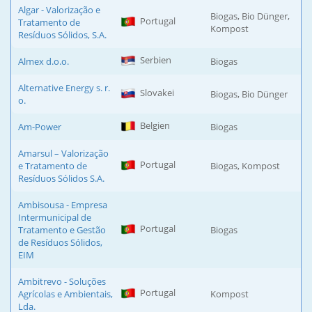
Algar - Valorização e
Biogas, Bio Dünger,
Portugal
Tratamento de
Kompost
Resíduos Sólidos, S.A.
Serbien
Almex d.o.o.
Biogas
Alternative Energy s. r.
Slovakei
Biogas, Bio Dünger
o.
Belgien
Am-Power
Biogas
Amarsul – Valorização
Portugal
e Tratamento de
Biogas, Kompost
Resíduos Sólidos S.A.
Ambisousa - Empresa
Intermunicipal de
Portugal
Tratamento e Gestão
Biogas
de Resíduos Sólidos,
EIM
Ambitrevo - Soluções
Portugal
Agrícolas e Ambientais,
Kompost
Lda.