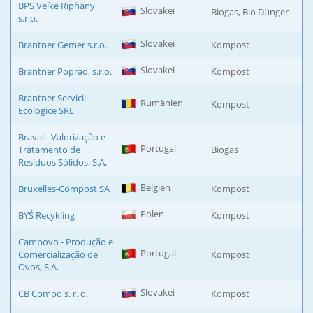
BPS Veľké Ripňany
Slovakei
Biogas, Bio Dünger
s.r.o.
Slovakei
Brantner Gemer s.r.o.
Kompost
Slovakei
Brantner Poprad, s.r.o.
Kompost
Brantner Servicii
Rumänien
Kompost
Ecologice SRL
Braval - Valorização e
Portugal
Tratamento de
Biogas
Resíduos Sólidos, S.A.
Belgien
Bruxelles-Compost SA
Kompost
Polen
BYŚ Recykling
Kompost
Campovo - Produção e
Portugal
Comercialização de
Kompost
Ovos, S.A.
Slovakei
CB Compo s. r. o.
Kompost