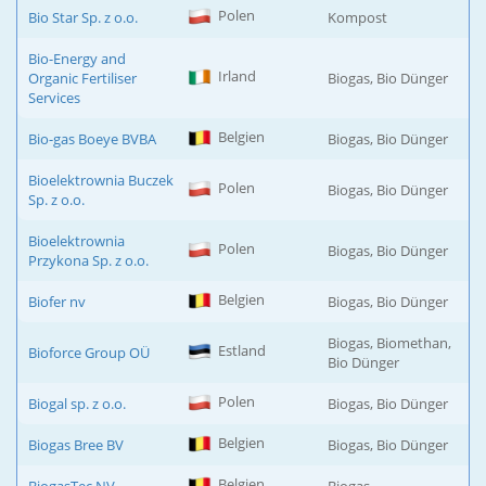
Polen
Bio Star Sp. z o.o.
Kompost
Bio-Energy and
Irland
Organic Fertiliser
Biogas, Bio Dünger
Services
Belgien
Bio-gas Boeye BVBA
Biogas, Bio Dünger
Bioelektrownia Buczek
Polen
Biogas, Bio Dünger
Sp. z o.o.
Bioelektrownia
Polen
Biogas, Bio Dünger
Przykona Sp. z o.o.
Belgien
Biofer nv
Biogas, Bio Dünger
Biogas, Biomethan,
Estland
Bioforce Group OÜ
Bio Dünger
Polen
Biogal sp. z o.o.
Biogas, Bio Dünger
Belgien
Biogas Bree BV
Biogas, Bio Dünger
Belgien