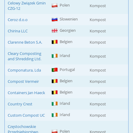
Celowy Związek Gmin
Polen
Kompost
CZG-12
Slowenien
Ceroz d.o.o
Kompost
Georgien
Chirina LLC
Kompost
Belgien
Clarenne Beton S.A.
Kompost
Cleary Composting
Irland
Kompost
and Shredding Ltd.
Portugal
Componatura, Lda
Kompost
Belgien
Compost Vermeir
Kompost
Belgien
Containers Jan Haeck
Kompost
Irland
Country Crest
Kompost
Irland
Custom Compost UC
Kompost
Częstochowskie
Polen
Przedsiębiorstwo
Kompost