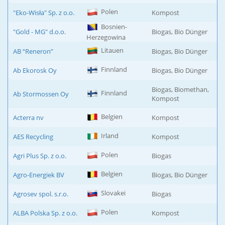
Polen
"Eko-Wisła" Sp. z o.o.
Kompost
Bosnien-
"Gold - MG" d.o.o.
Biogas, Bio Dünger
Herzegowina
Litauen
AB “Reneron”
Biogas, Bio Dünger
Finnland
Ab Ekorosk Oy
Biogas, Bio Dünger
Biogas, Biomethan,
Finnland
Ab Stormossen Oy
Kompost
Belgien
Acterra nv
Kompost
Irland
AES Recycling
Kompost
Polen
Agri Plus Sp. z o.o.
Biogas
Belgien
Agro-Energiek BV
Biogas, Bio Dünger
Slovakei
Agrosev spol. s.r.o.
Biogas
Polen
ALBA Polska Sp. z o.o.
Kompost