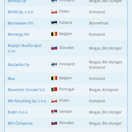
Finnland
Biolinja Oy
Biogas, Bio Dünger
Polen
BIOM Sp. z o.o.
Kompost
Estland
Biometaan OÜ
Biomethan
Belgien
Bionerga NV
Kompost
Bioplyn Budča spol.
Slovakei
Biogas, Bio Dünger
s.r.o.
Biogas, Bio Dünger,
Finnland
BioSairila Oy
Kompost
Belgien
Bisa
Kompost
Portugal
Blueotter Circular S.A.
Biogas, Kompost
Polen
BM Recykling Sp. z o.o.
Kompost
Serbien
BojEn d.o.o.
Biogas, Bio Dünger
Slovakei
BPS Čečejovce
Biogas, Bio Dünger