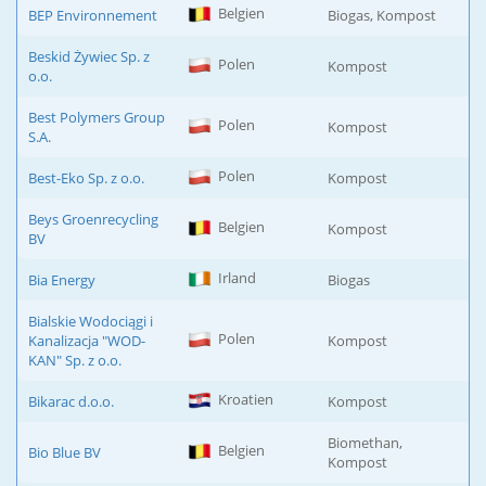
Belgien
BEP Environnement
Biogas, Kompost
Beskid Żywiec Sp. z
Polen
Kompost
o.o.
Best Polymers Group
Polen
Kompost
S.A.
Polen
Best-Eko Sp. z o.o.
Kompost
Beys Groenrecycling
Belgien
Kompost
BV
Irland
Bia Energy
Biogas
Bialskie Wodociągi i
Polen
Kanalizacja "WOD-
Kompost
KAN" Sp. z o.o.
Kroatien
Bikarac d.o.o.
Kompost
Biomethan,
Belgien
Bio Blue BV
Kompost