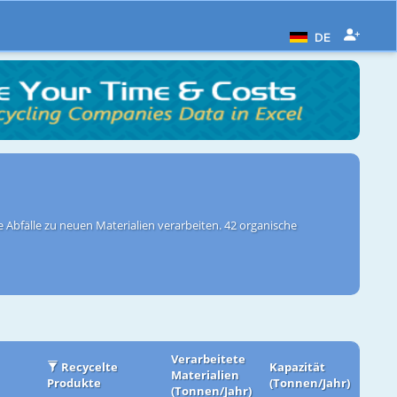
DE
Abfälle zu neuen Materialien verarbeiten. 42 organische
Verarbeitete
Recycelte
Kapazität
Materialien
Produkte
(Tonnen/Jahr)
(Tonnen/Jahr)