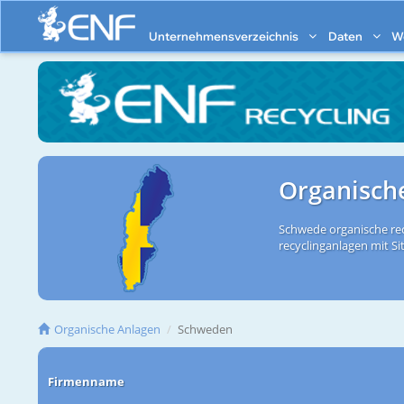
Unternehmensverzeichnis
Daten
W
Organisch
Schwede organische rec
recyclinganlagen mit Si
Organische Anlagen
Schweden
Firmenname