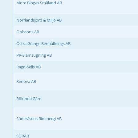
More Biogas Småland AB
Norrlandsjord & Miljö AB
Ohlssons AB
Östra Göinge Renhållnings AB
PR-Slamsugning AB
Ragn-Sells AB
Renova AB
Rölunda Gård
Söderåsens Bioenergi AB
SÖRAB