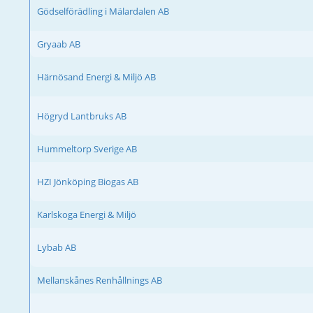
Gödselförädling i Mälardalen AB
Gryaab AB
Härnösand Energi & Miljö AB
Högryd Lantbruks AB
Hummeltorp Sverige AB
HZI Jönköping Biogas AB
Karlskoga Energi & Miljö
Lybab AB
Mellanskånes Renhållnings AB