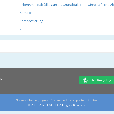
Lebensmittelabfälle, Garten/Grünabfall, Landwirtschaftliche Ab
Kompost
Kompostierung
2
n.
ENF Recycling
Nutzungsbedingungen
|
Cookie und Datenpolitik
|
Kontakt
© 2005-2026 ENF Ltd. All Rights Reserved