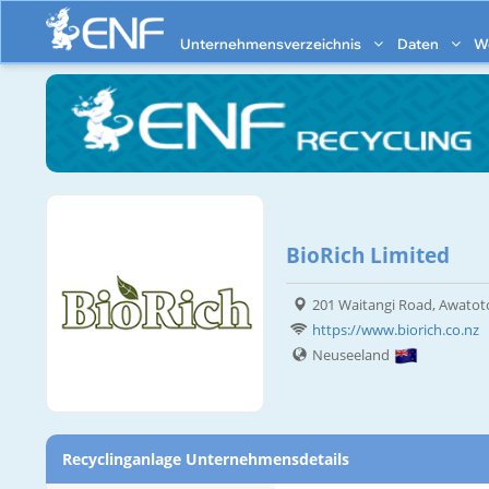
Unternehmensverzeichnis
Daten
W
BioRich Limited
201 Waitangi Road, Awatot
https://www.biorich.co.nz
Neuseeland
Recyclinganlage Unternehmensdetails