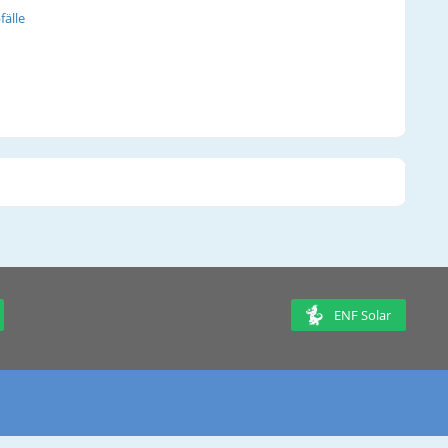
fälle
ENF Solar