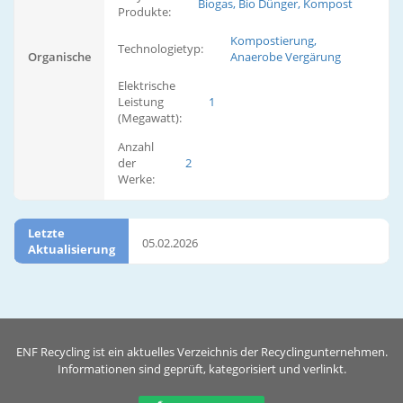
Biogas, Bio Dünger, Kompost
Produkte:
Kompostierung,
Technologietyp:
Organische
Anaerobe Vergärung
Elektrische
Leistung
1
(Megawatt):
Anzahl
der
2
Werke:
Letzte
05.02.2026
Aktualisierung
ENF Recycling ist ein aktuelles Verzeichnis der Recyclingunternehmen.
Informationen sind geprüft, kategorisiert und verlinkt.