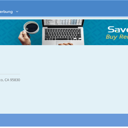
erbung
to, CA 95830