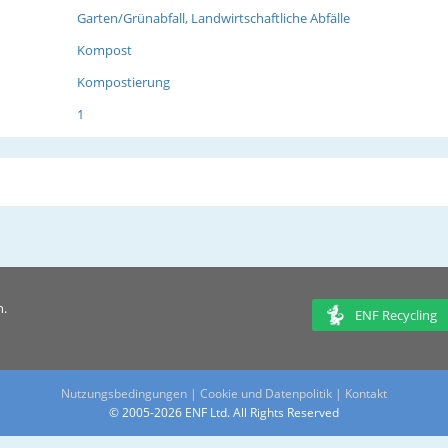
Garten/Grünabfall, Landwirtschaftliche Abfälle
Kompost
Kompostierung
1
n.
ENF Recycling
Nutzungsbedingungen
|
Cookie und Datenpolitik
|
Kontakt
© 2005-2026 ENF Ltd. All Rights Reserved