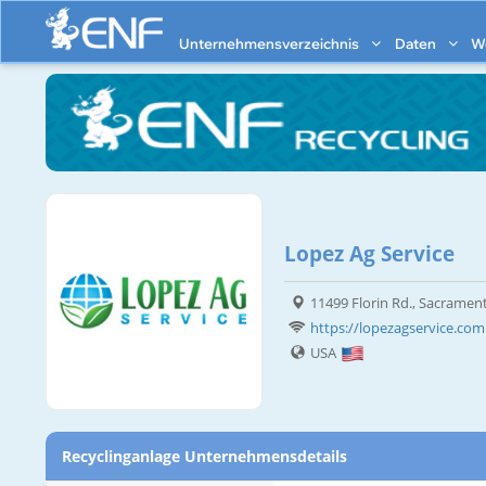
Unternehmensverzeichnis
Daten
W
Lopez Ag Service
11499 Florin Rd., Sacramen
https://lopezagservice.com
USA
Recyclinganlage Unternehmensdetails