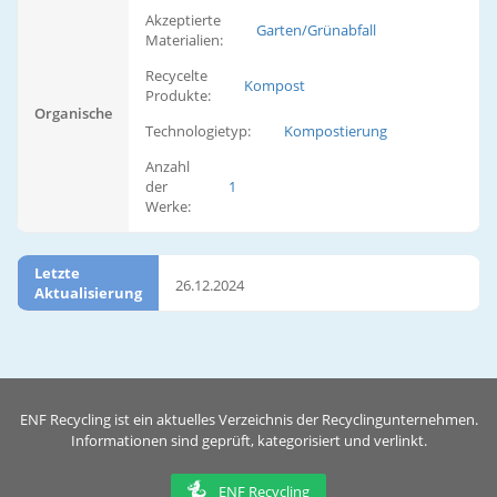
Akzeptierte
Garten/Grünabfall
Materialien:
Recycelte
Kompost
Produkte:
Organische
Technologietyp:
Kompostierung
Anzahl
der
1
Werke:
Letzte
26.12.2024
Aktualisierung
ENF Recycling ist ein aktuelles Verzeichnis der Recyclingunternehmen.
Informationen sind geprüft, kategorisiert und verlinkt.
ENF Recycling