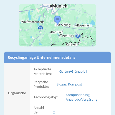
Recyclinganlage Unternehmensdetails
Akzeptierte
Garten/Grünabfall
Materialien:
Recycelte
Biogas, Kompost
Produkte:
Organische
Kompostierung,
Technologietyp:
Anaerobe Vergärung
Anzahl
der
2