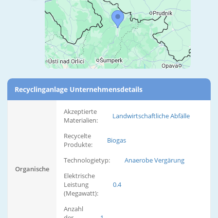
Recyclinganlage Unternehmensdetails
Akzeptierte
Landwirtschaftliche Abfälle
Materialien:
Recycelte
Biogas
Produkte:
Technologietyp:
Anaerobe Vergärung
Organische
Elektrische
Leistung
0.4
(Megawatt):
Anzahl
der
1